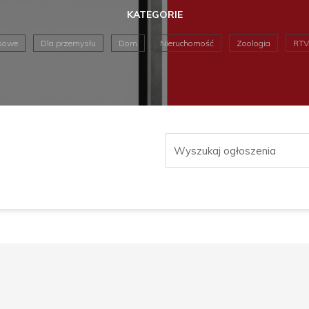
KATEGORIE
sowe
Dla przemysłu
Dom
Nieruchomość
Zoologia
RTV