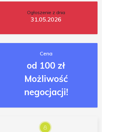
Ogłoszenie z dnia
31.05.2026
Cena
od 100 zł
Możliwość
negocjacji!