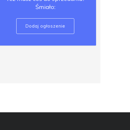
Śmiało:
Dodaj ogłoszenie