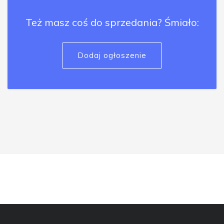
Też masz coś do sprzedania? Śmiało:
Dodaj ogłoszenie